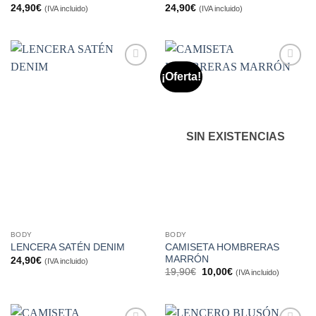
24,90
€
24,90
€
(IVA incluido)
(IVA incluido)
¡Oferta!
Añadir
Añadir
a la
a la
lista de
lista de
deseos
deseos
SIN EXISTENCIAS
BODY
BODY
CAMISETA HOMBRERAS
LENCERA SATÉN DENIM
MARRÓN
24,90
€
(IVA incluido)
El
El
19,90
€
10,00
€
(IVA incluido)
precio
precio
original
actual
era:
es:
19,90€.
10,00€.