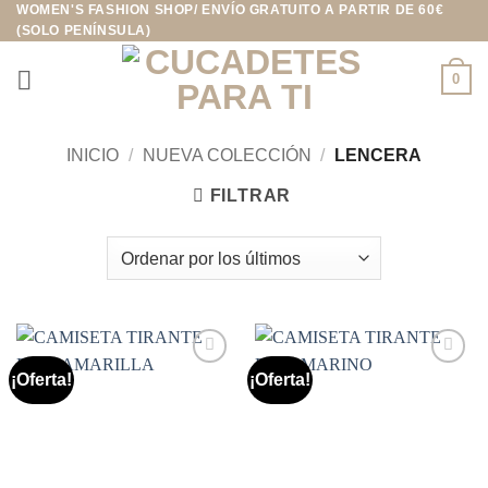
WOMEN'S FASHION SHOP/ ENVÍO GRATUITO A PARTIR DE 60€
Saltar
(SOLO PENÍNSULA)
al
contenido
0
INICIO
/
NUEVA COLECCIÓN
/
LENCERA
FILTRAR
¡Oferta!
¡Oferta!
Añadir
Añadir
a la
a la
lista de
lista de
deseos
deseos