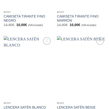
BODY
BODY
CAMISETA TIRANTE FINO
CAMISETA TIRANTE FINO
NEGRO
MARRÓN
El
El
El
El
14,90
€
10,00
€
14,90
€
10,00
€
(IVA incluido)
(IVA incluido)
precio
precio
precio
precio
original
actual
original
actual
era:
es:
era:
es:
14,90€.
10,00€.
14,90€.
10,00€.
Añadir
Añadir
a la
a la
lista de
lista de
deseos
deseos
BODY
BODY
LENCERA SATÉN BLANCO
LENCERA SATÉN BEIGE