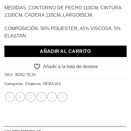
29,90€.
10,00€.
MEDIDAS. CONTORNO DE PECHO 110CM, CINTURA
2100CM, CADERA 110CM, LARGO65CM.
COMPOSICIÓN. 50% POLIESTER, 45% VISCOSA, 5%
ELASTAN.
AÑADIR AL CARRITO
Añadir a la lista de deseos
SKU:
36362-TEJA
Categorías:
Chalecos
,
REBAJAS