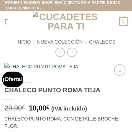
WOMEN'S FASHION SHOP/ ENVÍO GRATUITO A PARTIR DE 60€
Saltar
(SOLO PENÍNSULA)
al
contenido
0
INICIO
/
NUEVA COLECCIÓN
/
CHALECOS
¡Oferta!
Añadir
a la
CHALECO PUNTO ROMA TEJA
lista de
deseos
El
El
29,90
10,00
€
€
(IVA incluido)
precio
precio
CHALECO PUNTO ROMA, CON DETALLE BROCHE
original
actual
FLOR.
era:
es: