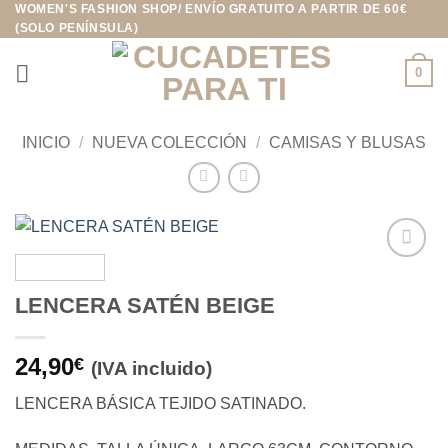
WOMEN'S FASHION SHOP/ ENVÍO GRATUITO A PARTIR DE 60€
Saltar
(SOLO PENÍNSULA)
al
contenido
0
INICIO
/
NUEVA COLECCIÓN
/
CAMISAS Y BLUSAS
Añadir
a la
LENCERA SATÉN BEIGE
lista de
deseos
24,90
€
(IVA incluido)
LENCERA BÁSICA TEJIDO SATINADO.