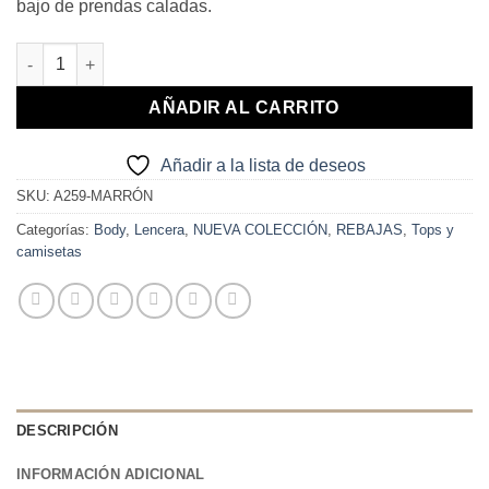
bajo de prendas caladas.
14,90€.
10,00€.
CAMISETA TIRANTE FINO MARRÓN cantidad
AÑADIR AL CARRITO
Añadir a la lista de deseos
SKU:
A259-MARRÓN
Categorías:
Body
,
Lencera
,
NUEVA COLECCIÓN
,
REBAJAS
,
Tops y
camisetas
DESCRIPCIÓN
INFORMACIÓN ADICIONAL