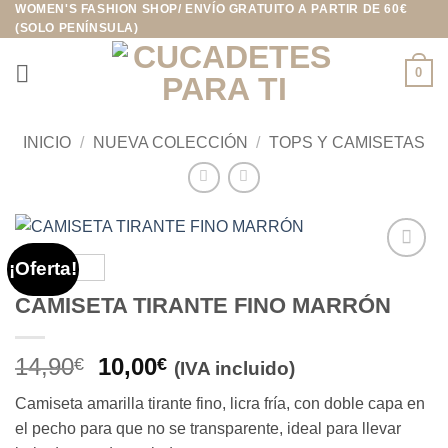
WOMEN'S FASHION SHOP/ ENVÍO GRATUITO A PARTIR DE 60€
Saltar
(SOLO PENÍNSULA)
al
contenido
0
INICIO
/
NUEVA COLECCIÓN
/
TOPS Y CAMISETAS
¡Oferta!
Añadir
a la
CAMISETA TIRANTE FINO MARRÓN
lista de
deseos
El
El
14,90
10,00
€
€
(IVA incluido)
precio
precio
Camiseta amarilla tirante fino, licra fría, con doble capa en
original
actual
el pecho para que no se transparente, ideal para llevar
era:
es: