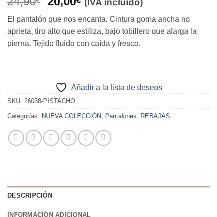
El
El
24,90
20,00
(IVA incluido)
precio
precio
El pantalón que nos encanta. Cintura goma ancha no
original
actual
aprieta, tiro alto que estiliza, bajo tobillero que alarga la
era:
es:
pierna. Tejido fluido con caída y fresco.
24,90€.
20,00€.
Añadir a la lista de deseos
SKU:
26038-PISTACHO
Categorías:
NUEVA COLECCIÓN
,
Pantalones
,
REBAJAS
DESCRIPCIÓN
INFORMACIÓN ADICIONAL