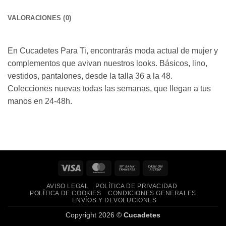
VALORACIONES (0)
En Cucadetes Para Ti, encontrarás moda actual de mujer y
complementos que avivan nuestros looks. Básicos, lino,
vestidos, pantalones, desde la talla 36 a la 48.
Colecciones nuevas todas las semanas, que llegan a tus
manos en 24-48h.
Visa
MasterCard
Bank
Cash
Transfer
on
AVISO LEGAL
POLÍTICA DE PRIVACIDAD
Pickup
POLÍTICA DE COOKIES
CONDICIONES GENERALES
ENVÍOS Y DEVOLUCIONES
Copyright 2026 ©
Cucadetes