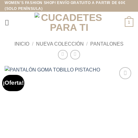
WOMEN'S FASHION SHOP/ ENVÍO GRATUITO A PARTIR DE 60€
Saltar
(SOLO PENÍNSULA)
al
contenido
1
INICIO
/
NUEVA COLECCIÓN
/
PANTALONES
¡Oferta!
Añadir
a la
lista de
deseos