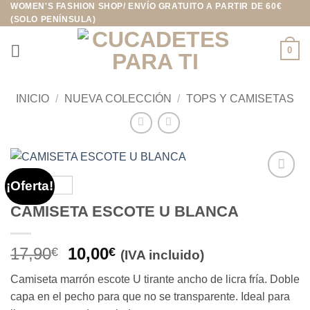
WOMEN'S FASHION SHOP/ ENVÍO GRATUITO A PARTIR DE 60€
Saltar
(SOLO PENÍNSULA)
al
contenido
0
INICIO
/
NUEVA COLECCIÓN
/
TOPS Y CAMISETAS
¡Oferta!
Añadir
a la
CAMISETA ESCOTE U BLANCA
lista de
deseos
El
El
17,90
10,00
€
€
(IVA incluido)
precio
precio
Camiseta marrón escote U tirante ancho de licra fría. Doble
original
actual
capa en el pecho para que no se transparente. Ideal para
era:
es: