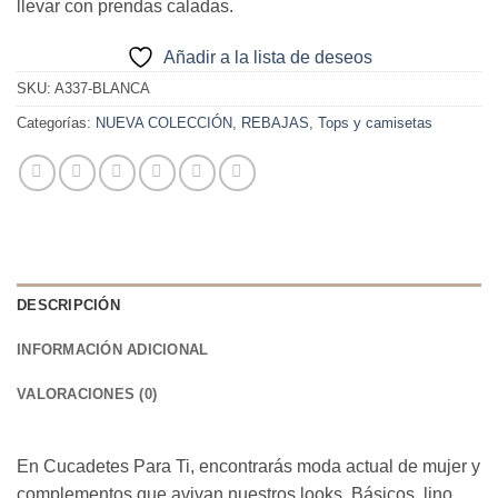
llevar con prendas caladas.
17,90€.
10,00€.
Añadir a la lista de deseos
SKU:
A337-BLANCA
Categorías:
NUEVA COLECCIÓN
,
REBAJAS
,
Tops y camisetas
DESCRIPCIÓN
INFORMACIÓN ADICIONAL
VALORACIONES (0)
En Cucadetes Para Ti, encontrarás moda actual de mujer y
complementos que avivan nuestros looks. Básicos, lino,