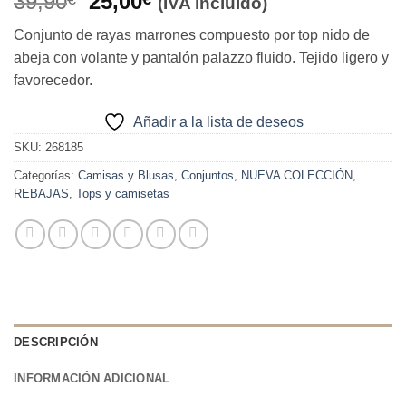
El
El
39,90
25,00
(IVA incluido)
precio
precio
Conjunto de rayas marrones compuesto por top nido de
original
actual
abeja con volante y pantalón palazzo fluido. Tejido ligero y
era:
es:
favorecedor.
39,90€.
25,00€.
Añadir a la lista de deseos
SKU:
268185
Categorías:
Camisas y Blusas
,
Conjuntos
,
NUEVA COLECCIÓN
,
REBAJAS
,
Tops y camisetas
DESCRIPCIÓN
INFORMACIÓN ADICIONAL