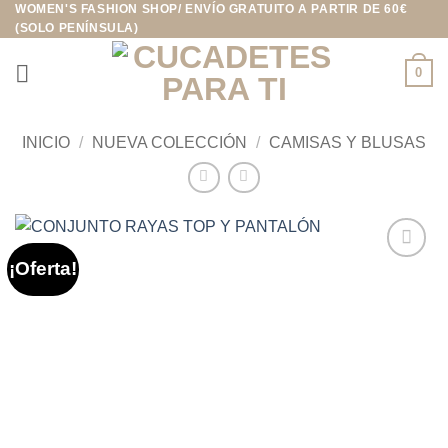
WOMEN'S FASHION SHOP/ ENVÍO GRATUITO A PARTIR DE 60€
Saltar
(SOLO PENÍNSULA)
al
contenido
0
INICIO
/
NUEVA COLECCIÓN
/
CAMISAS Y BLUSAS
¡Oferta!
Añadir
a la
lista de
deseos