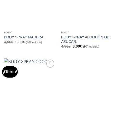
BODY
BODY
BODY SPRAY ALGODÓN DE
BODY SPRAY MADERA.
AZUCAR.
El
El
4,90
€
3,00
€
(IVA incluido)
precio
precio
El
El
4,90
€
3,00
€
(IVA incluido)
original
actual
precio
precio
era:
es:
original
actual
4,90€.
3,00€.
era:
es:
4,90€.
3,00€.
¡Oferta!
Añadir
a la
lista de
deseos