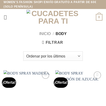
WOMEN'S FASHION SHOP/ ENVÍO GRATUITO A PARTIR DE 60€
Saltar
(SOLO PENÍNSULA)
al
contenido
0
INICIO
/
BODY
FILTRAR
¡Oferta!
¡Oferta!
Añadir
Añadir
a la
a la
lista de
lista de
deseos
deseos