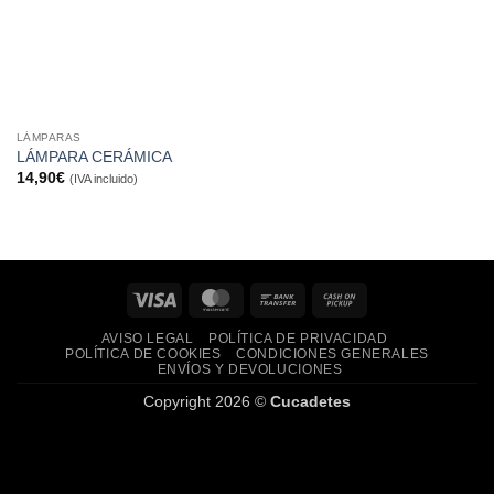
LÁMPARAS
LÁMPARA CERÁMICA
14,90
€
(IVA incluido)
Visa
MasterCard
Bank
Cash
Transfer
on
AVISO LEGAL
POLÍTICA DE PRIVACIDAD
Pickup
POLÍTICA DE COOKIES
CONDICIONES GENERALES
ENVÍOS Y DEVOLUCIONES
Copyright 2026 ©
Cucadetes