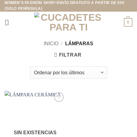
WOMEN'S FASHION SHOP/ ENVÍO GRATUITO A PARTIR DE 60€
Saltar
(SOLO PENÍNSULA)
al
contenido
0
INICIO
/
LÁMPARAS
FILTRAR
Añadir
a la
lista de
deseos
SIN EXISTENCIAS